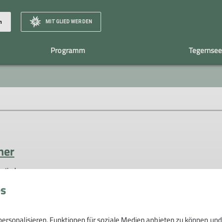
MITGLIED WERDEN
n
Programm
Tegernsee
Klettertreff
Geschäftsstelle
Naturschutz
Gruppen
Team / Vorstand
Bergfilmf
Nachhaltigkeit & Klimaschutz
Familiengruppe
Kindergruppe
Jugend
Berge unter der Woche
ner
estival
erdorf Kreuth
es
m nachhaltig am Tegernsee
ersonalisieren, Funktionen für soziale Medien anbieten zu können und 