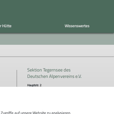
r Hütte
Wissenswertes
estival
Bergmomente
Bergsteigerdörfer
Berggeist
Sektion Tegernsee des
Deutschen Alpenvereins e.V.
Hauptstr. 2
83684 Tegernsee
Telefon +4980222718470
Zugriffe auf unsere Website zu analysieren.
Kontakt