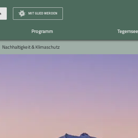
MITGLIED WERDEN
n
Programm
Tegernsee
Nachhaltigkeit & Klimaschutz
Klettertreff
Geschäftsstelle
Naturschutz
Gruppen
Team / Vorstand
Bergfilmf
Nachhaltigkeit & Klimaschutz
Familiengruppe
Kindergruppe
Jugend
Berge unter der Woche