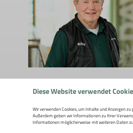
Die
Anreise so klimafreundlich wie möglich
zu 
Diese Website verwendet Cooki
für die meisten von uns nicht möglich - wer h
größten Anteil der Emissionen im Bergsport. Wi
Wir verwenden Cookies, um Inhalte und Anzeigen zu p
diesem anspruchsvollen Anstieg zu unterstütz
Außerdem geben wir Informationen zu Ihrer Verwendu
Informationen möglicherweise mit weiteren Daten zu