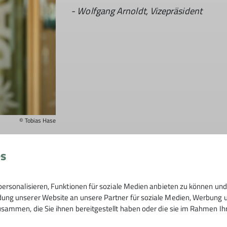
- Wolfgang Arnoldt, Vizepräsident
© Tobias Hase
gestalten, ist ein wichtiger Baustein auf dem Weg zur Klima
es
at die Berge schon in Laufweite vor der Haustür? Gleichzeit
r stellen hier nicht nur
hohe Ansprüche an uns selbst, sond
ersonalisieren, Funktionen für soziale Medien anbieten zu können und 
en.
ng unserer Website an unsere Partner für soziale Medien, Werbung un
sammen, die Sie ihnen bereitgestellt haben oder die sie im Rahmen I