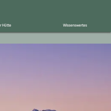
r Hütte
Wissenswertes
estival
Bergmomente
Bergsteigerdörfer
Berggeist