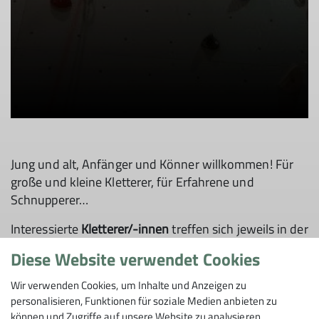
Jung und alt, Anfänger und Könner willkommen! Für
große und kleine Kletterer, für Erfahrene und
Schnupperer…
Interessierte
Kletterer/-innen
treffen sich jeweils in der
Turnhalle Tegernsee
(gegenüber Gymnasium).
Diese Website verwendet Cookies
Klettergurte können dort in allen möglichen Größen
kostenlos ausgeliehen werden.
Wir verwenden Cookies, um Inhalte und Anzeigen zu
personalisieren, Funktionen für soziale Medien anbieten zu
Markus Weber
ist unser Experte in Sachen Kletterhalle!
können und Zugriffe auf unsere Website zu analysieren.