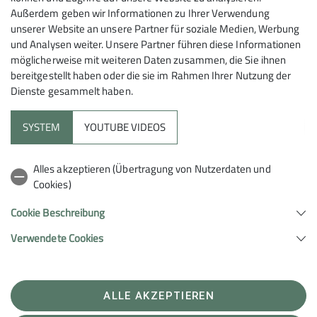
Außerdem geben wir Informationen zu Ihrer Verwendung
DAV
Kletter-Treff für Eltern
jeden
Freitag von 16 bis 18
unserer Website an unsere Partner für soziale Medien, Werbung
Uhr
und Analysen weiter. Unsere Partner führen diese Informationen
Die Teilnahme am Eltern-Klettern ist kostenlos, setzt
möglicherweise mit weiteren Daten zusammen, die Sie ihnen
aber eine Mitgliedschaft in der DAV Sektion Tegernsee
bereitgestellt haben oder die sie im Rahmen Ihrer Nutzung der
voraus. Eltern, die gerade nicht klettern, betreuen die
Dienste gesammelt haben.
Kleinen im Spielparcours. Für alle Nichtmitglieder ist
eine Schnupperstunde möglich. Weitere Infos sind bei
SYSTEM
YOUTUBE VIDEOS
Franzi Stopp unter 0176/96633975 oder in der
Geschäftsstelle zu erfragen.
Alles akzeptieren (Übertragung von Nutzerdaten und
Cookies)
Übungsklettern für Kids ab 8 Jahren, Ausnahme:
es ist
dauerhaft ein Erziehungsberechtigter dabei, der
Cookie Beschreibung
sichern kann
und Jugendliche
jeden
Freitag von 18.30
Verwendete Cookies
bis 20.00 Uhr
Die neuen, leichten Routen machen den Einstieg ins
Klettern jetzt noch einfacher.
ALLE AKZEPTIEREN
Klettern für Erwachsene, Jugendliche und