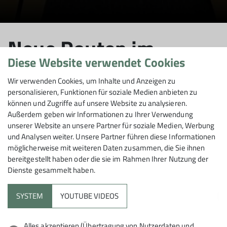
Neue Routen im
Diese Website verwendet Cookies
Klettertreff
Wir verwenden Cookies, um Inhalte und Anzeigen zu
personalisieren, Funktionen für soziale Medien anbieten zu
können und Zugriffe auf unsere Website zu analysieren.
Außerdem geben wir Informationen zu Ihrer Verwendung
10.12.2025
unserer Website an unsere Partner für soziale Medien, Werbung
und Analysen weiter. Unsere Partner führen diese Informationen
möglicherweise mit weiteren Daten zusammen, die Sie ihnen
Gruppen
News
bereitgestellt haben oder die sie im Rahmen Ihrer Nutzung der
Dienste gesammelt haben.
SYSTEM
YOUTUBE VIDEOS
Unser Routenschrauber-Team war fleißig und hat
neue interessante Routen geschraubt. Komm vorbei
und überzeuge dich selbst.
Alles akzeptieren (Übertragung von Nutzerdaten und